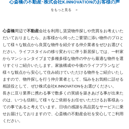
心斎橋の不動産･株式会社K.INNOVATIONのお客様の声
をもっと見る ＞
心斎橋
周辺で
不動産
会社を利用し賃貸物件探しや売買をお考えいた
だいておりましたら、お客様から伺ったご要望に添い物件のプロと
して様々な観点から良質な物件を紹介する仲介業者をぜひお選びく
ださい。ライフスタイルの移り変わりに伴う新居探しでは、一軒家
からマンションタイプまで多種多様な物件の中から最適な物件を選
りすぐりご紹介いたします。家族構成や今後のライフプランなど
様々な観点から安心して住み続けていただける物件をご紹介いたし
ますので、物件探しを行う仲介業者として、悩みをお気軽に話せる
相談役として、ぜひ株式会社K.INNOVATIONをお選びください。
長きに亘り業界に携わる事で数多くの実績を築きあげる事が出来た
のは、いつも信頼して様々なご依頼をお任せいただけるお客様あっ
ての事であると考えています。日頃の感謝を高品質なサービスに乗
せお届けしておりますので、
心斎橋
の
不動産
会社を安心してご利用
ください。