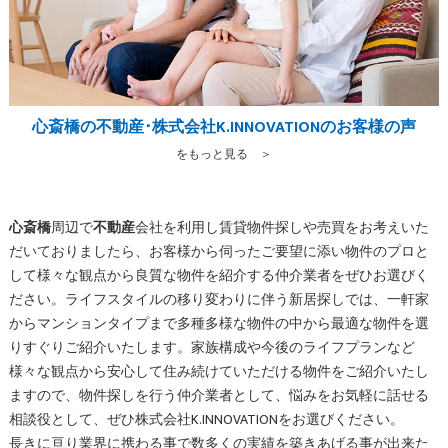
心斎橋の不動産･株式会社K.INNOVATIONのお客様の声
をもっと見る ＞
心斎橋
周辺で
不動産
会社を利用し賃貸物件探しや売買をお考えいた
だいておりましたら、お客様から伺ったご要望に添い物件のプロと
して様々な観点から良質な物件を紹介する仲介業者をぜひお選びく
ださい。ライフスタイルの移り変わりに伴う新居探しでは、一軒家
からマンションタイプまで多種多様な物件の中から最適な物件を選
りすぐりご紹介いたします。家族構成や今後のライフプランなど
様々な観点から安心して住み続けていただける物件をご紹介いたし
ますので、物件探しを行う仲介業者として、悩みをお気軽に話せる
相談役として、ぜひ株式会社K.INNOVATIONをお選びください。
長きに亘り業界に携わる事で数多くの実績を築きあげる事が出来た